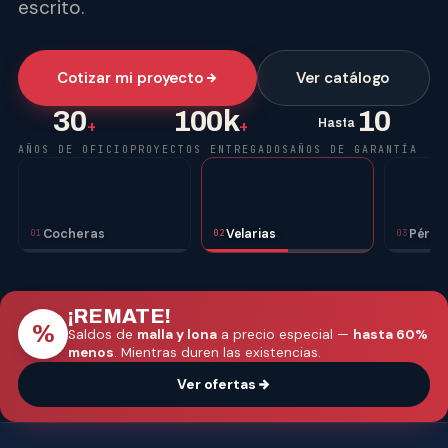
escrito.
Cotizar mi proyecto
Ver catálogo
30
100k
10
Hasta
+
+
AÑOS DE OFICIO
PROYECTOS ENTREGADOS
AÑOS DE GARANTÍA
Cocheras
Velarias
Pérgo
01
02
03
¡REMATE!
%
Saldos de
malla y lona
a precio especial —
hasta 60%
menos
. Mientras duren las existencias.
Ver ofertas