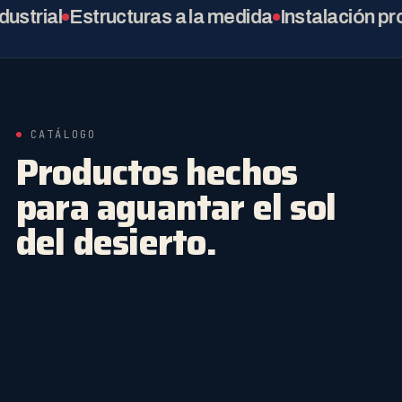
al
Estructuras a la medida
Instalación profesio
CATÁLOGO
Productos hechos
para aguantar el sol
del desierto.
Calibres altos, costuras dobles, herrajes galvanizados.
Cada producto se fabrica a la medida en nuestro taller
de Cd. Obregón.