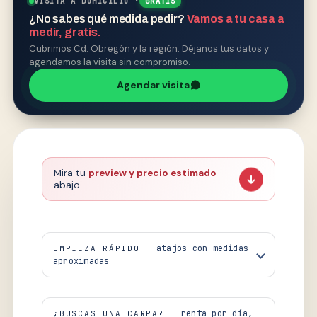
VISITA A DOMICILIO ·
GRATIS
¿No sabes qué medida pedir?
Vamos a tu casa a
medir, gratis.
Cubrimos Cd. Obregón y la región. Déjanos tus datos y
agendamos la visita sin compromiso.
Agendar visita
Mira tu
preview y precio estimado
abajo
— atajos con medidas
EMPIEZA RÁPIDO
aproximadas
— renta por día,
¿BUSCAS UNA CARPA?