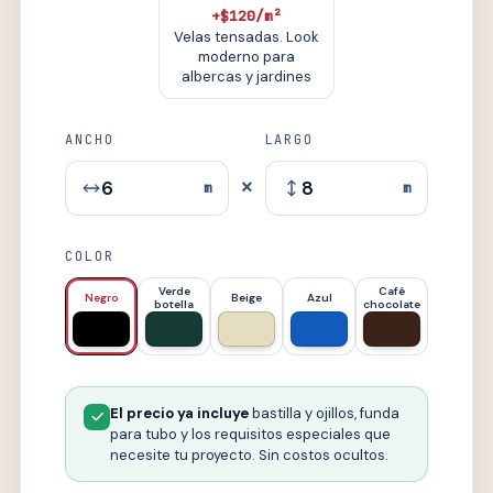
+$120/m²
Velas tensadas. Look
moderno para
albercas y jardines
ANCHO
LARGO
×
m
m
COLOR
Verde
Café
Negro
Beige
Azul
botella
chocolate
El precio ya incluye
bastilla y ojillos, funda
para tubo y los requisitos especiales que
necesite tu proyecto. Sin costos ocultos.