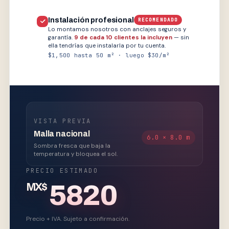
Instalación profesional
RECOMENDADO
Lo montamos nosotros con anclajes seguros y
garantía.
9 de cada 10 clientes la incluyen
— sin
ella tendrías que instalarla por tu cuenta.
$1,500 hasta 50 m² · luego $30/m²
VISTA PREVIA
Malla nacional
6.0 × 8.0 m
Sombra fresca que baja la
temperatura y bloquea el sol.
PRECIO ESTIMADO
5820
MX$
Precio + IVA. Sujeto a confirmación.