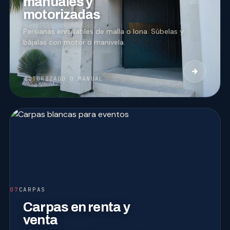
manuales y
motorizadas
Persianas enrollables de malla o lona. Súbelas y
bájalas con motor o manivela.
MOTORIZADO O MANUAL
07
CARPAS
Carpas en renta y
venta