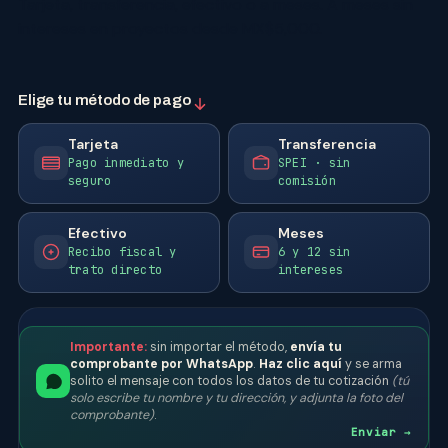
Tarjeta, transferencia, efectivo o a meses. A meses sin
intereses en proyectos desde MX$5,000.
Elige tu método de pago
Tarjeta
Transferencia
Pago inmediato y
SPEI · sin
seguro
comisión
Efectivo
Meses
Recibo fiscal y
6 y 12 sin
trato directo
intereses
Importante:
sin importar el método,
envía tu
comprobante por WhatsApp
.
Haz clic aquí
y se arma
solito el mensaje con todos los datos de tu cotización
(tú
solo escribe tu nombre y tu dirección, y adjunta la foto del
comprobante)
.
Enviar →