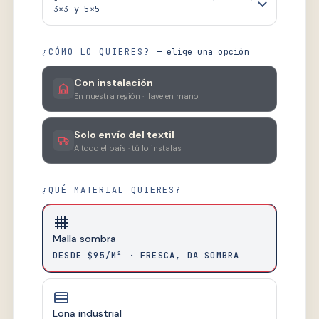
3×3 y 5×5
¿CÓMO LO QUIERES?
— elige una opción
Con instalación
En nuestra región · llave en mano
Solo envío del textil
A todo el país · tú lo instalas
¿QUÉ MATERIAL QUIERES?
Malla sombra
DESDE $95/M² · FRESCA, DA SOMBRA
Lona industrial