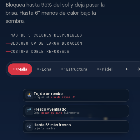
Bloquea hasta 95% del sol y deja pasar la
brisa. Hasta 6° menos de calor bajo la
sombra.
MÁS DE 5 COLORES DISPONIBLES
BLOQUEO UV DE LARGA DURACIÓN
COSTURA DOBLE REFORZADA
Malla
Lona
Estructura
Pádel
01
02
03
04
Tejido en rombo
Bloquea el
90% de rayos UV
Fresco y ventilado
Deja
pasar el aire
libremente
Hasta 6° más fresco
bajo la sombra