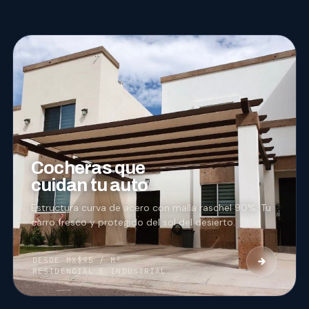
01
COCHERAS
Cocheras que
cuidan tu auto
Estructura curva de acero con malla raschel 90%. Tu
carro fresco y protegido del sol del desierto.
DESDE MX$95 / M²
RESIDENCIAL E INDUSTRIAL