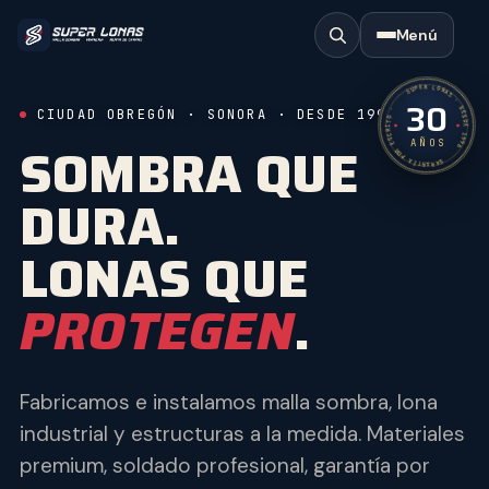
Menú
SUPER LONAS · DESDE 1996
30
GARANTÍA POR ESCRITO ·
CIUDAD OBREGÓN · SONORA · DESDE 1996
SOMBRA QUE
AÑOS
DURA.
LONAS QUE
PROTEGEN
.
Fabricamos e instalamos malla sombra, lona
industrial y estructuras a la medida. Materiales
premium, soldado profesional, garantía por