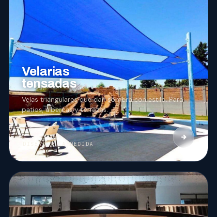
03
VELARIAS
Velarias
tensadas
Velas triangulares que dan sombra con estilo. Para
patios, albercas y terrazas.
DISEÑO A LA MEDIDA