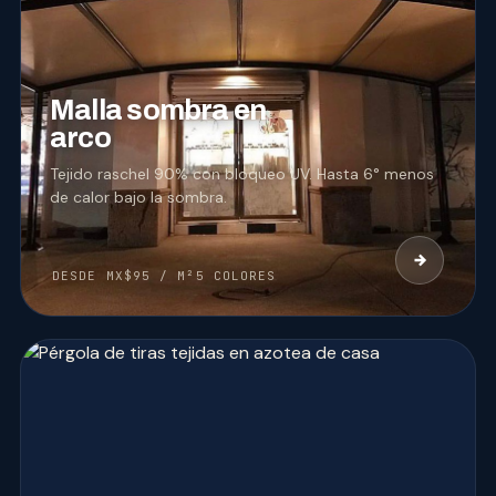
04
MALLA SOMBRA
Malla sombra en
arco
Tejido raschel 90% con bloqueo UV. Hasta 6° menos
de calor bajo la sombra.
DESDE MX$95 / M²
5 COLORES