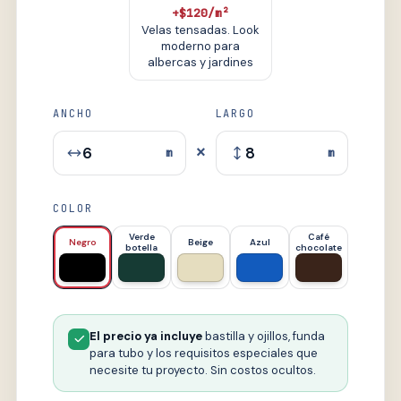
+$120/m²
Velas tensadas. Look
moderno para
albercas y jardines
ANCHO
LARGO
×
m
m
COLOR
Verde
Café
Negro
Beige
Azul
botella
chocolate
El precio ya incluye
bastilla y ojillos, funda
para tubo y los requisitos especiales que
necesite tu proyecto. Sin costos ocultos.