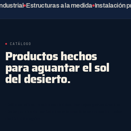
rial
Estructuras a la medida
Instalación profe
CATÁLOGO
Productos hechos
para aguantar el sol
del desierto.
Calibres altos, costuras dobles, herrajes galvanizados.
Cada producto se fabrica a la medida en nuestro taller
de Cd. Obregón.