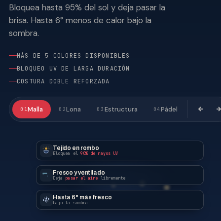
Bloquea hasta 95% del sol y deja pasar la
brisa. Hasta 6° menos de calor bajo la
sombra.
MÁS DE 5 COLORES DISPONIBLES
BLOQUEO UV DE LARGA DURACIÓN
COSTURA DOBLE REFORZADA
Malla
Lona
Estructura
Pádel
01
02
03
04
Tejido en rombo
Bloquea el
90% de rayos UV
Fresco y ventilado
Deja
pasar el aire
libremente
Hasta 6° más fresco
bajo la sombra