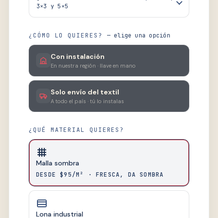
3×3 y 5×5
¿CÓMO LO QUIERES?
— elige una opción
Con instalación
En nuestra región · llave en mano
Solo envío del textil
A todo el país · tú lo instalas
¿QUÉ MATERIAL QUIERES?
Malla sombra
DESDE $95/M² · FRESCA, DA SOMBRA
Lona industrial