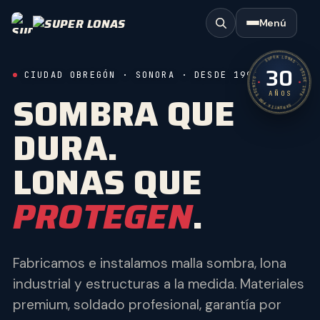
Menú
SUPER LONAS · DESDE 1996
30
GARANTÍA POR ESCRITO ·
CIUDAD OBREGÓN · SONORA · DESDE 1996
SOMBRA QUE
AÑOS
DURA.
LONAS QUE
PROTEGEN
.
Fabricamos e instalamos malla sombra, lona
industrial y estructuras a la medida. Materiales
premium, soldado profesional, garantía por