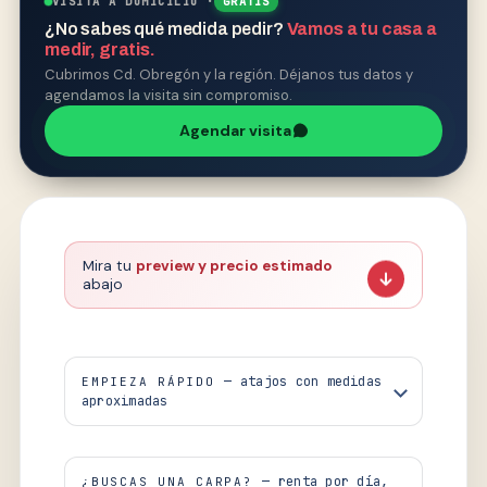
VISITA A DOMICILIO ·
GRATIS
¿No sabes qué medida pedir?
Vamos a tu casa a
medir, gratis.
Cubrimos Cd. Obregón y la región. Déjanos tus datos y
agendamos la visita sin compromiso.
Agendar visita
Mira tu
preview y precio estimado
abajo
— atajos con medidas
EMPIEZA RÁPIDO
aproximadas
— renta por día,
¿BUSCAS UNA CARPA?