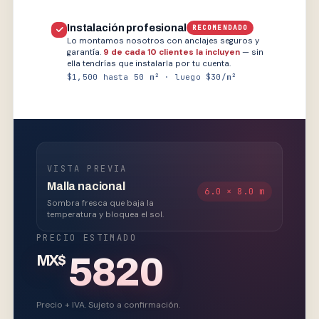
Instalación profesional
RECOMENDADO
Lo montamos nosotros con anclajes seguros y
garantía.
9 de cada 10 clientes la incluyen
— sin
ella tendrías que instalarla por tu cuenta.
$1,500 hasta 50 m² · luego $30/m²
VISTA PREVIA
Malla nacional
6.0 × 8.0 m
Sombra fresca que baja la
temperatura y bloquea el sol.
PRECIO ESTIMADO
5820
MX$
Precio + IVA. Sujeto a confirmación.