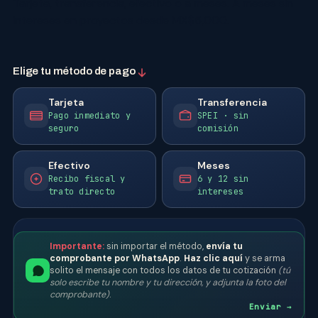
Tarjeta, transferencia, efectivo o a meses. A meses sin
intereses en proyectos desde MX$5,000.
Elige tu método de pago
Tarjeta
Transferencia
Pago inmediato y
SPEI · sin
seguro
comisión
Efectivo
Meses
Recibo fiscal y
6 y 12 sin
trato directo
intereses
Importante:
sin importar el método,
envía tu
comprobante por WhatsApp
.
Haz clic aquí
y se arma
solito el mensaje con todos los datos de tu cotización
(tú
solo escribe tu nombre y tu dirección, y adjunta la foto del
comprobante)
.
Enviar →