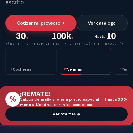
escrito.
Cotizar mi proyecto
Ver catálogo
30
100k
10
Hasta
+
+
AÑOS DE OFICIO
PROYECTOS ENTREGADOS
AÑOS DE GARANTÍA
Cocheras
Velarias
Pérgo
01
02
03
¡REMATE!
%
Saldos de
malla y lona
a precio especial —
hasta 60%
menos
. Mientras duren las existencias.
Ver ofertas