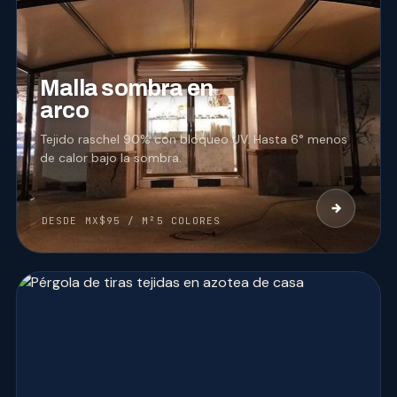
04
MALLA SOMBRA
Malla sombra en
arco
Tejido raschel 90% con bloqueo UV. Hasta 6° menos
de calor bajo la sombra.
DESDE MX$95 / M²
5 COLORES